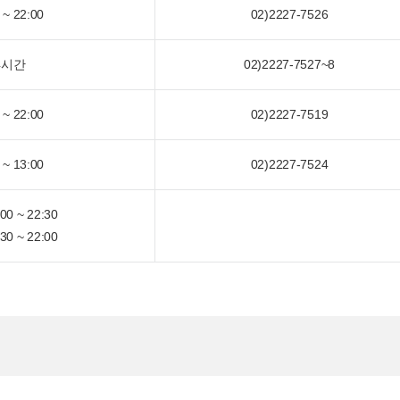
 ~ 22:00
02)2227-7526
4시간
02)2227-7527~8
 ~ 22:00
02)2227-7519
 ~ 13:00
02)2227-7524
0 ~ 22:30
0 ~ 22:00