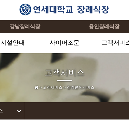
강남장례식장
용인장례식장
시설안내
사이버조문
고객서비
고객서비스
>
고객서비스
>
장례편의서비스
스