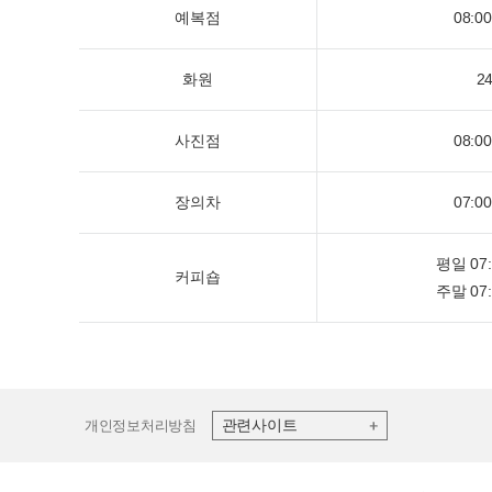
예복점
08:00
화원
2
사진점
08:00
장의차
07:00
평일 07:0
커피숍
주말 07:3
개인정보처리방침